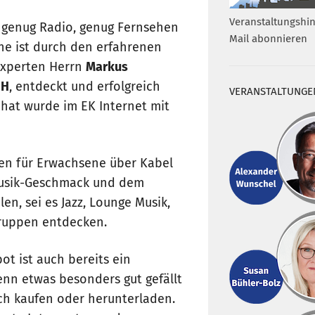
Veranstaltungshin
t genug Radio, genug Fernsehen
Mail abonnieren
he ist durch den erfahrenen
experten Herrn
Markus
bH
, entdeckt und erfolgreich
VERANSTALTUNGE
 hat wurde im EK Internet mit
hen für Erwachsene über Kabel
h Musik-Geschmack und dem
en, sei es Jazz, Lounge Musik,
Gruppen entdecken.
 ist auch bereits ein
nn etwas besonders gut gefällt
ich kaufen oder herunterladen.