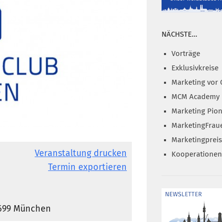
NÄCHSTE…
Vorträge
Exklusivkreise
Marketing vor 
MCM Academy
Marketing Pion
MarketingFrau
Marketingprei
Veranstaltung drucken
Kooperationen
Termin exportieren
81699 München