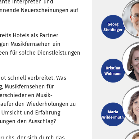
sante Interpreten und
pannende Neuerscheinungen auf
eits Hotels als Partner
gen Musikfernsehen ein
en für solche Dienstleistungen
t schnell verbreitet. Was
g, Musikfernsehen für
verschiedenen Musik-
e laufenden Wiederholungen zu
l Umsicht und Erfahrung
ungen den Ausschlag?
ruchs, der sich durch das