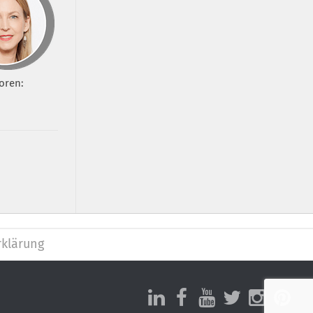
oren:
klärung