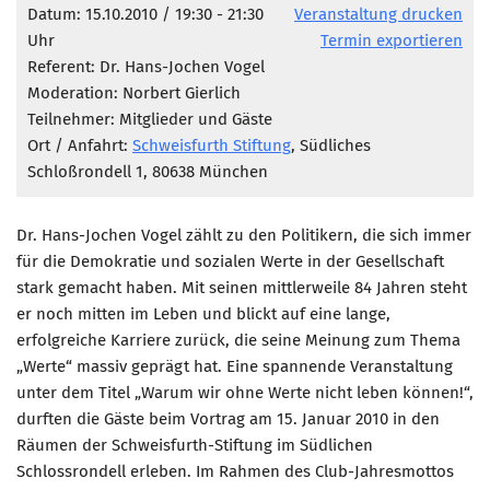
Marketing Pioniere
Datum: 15.10.2010 / 19:30 - 21:30
Veranstaltung drucken
Uhr
Termin exportieren
Arbeitsgruppen
Referent: Dr. Hans-Jochen Vogel
MarketingFrauen
Moderation: Norbert Gierlich
Münchner Marketingpreis
Teilnehmer: Mitglieder und Gäste
Ort / Anfahrt:
Schweisfurth Stiftung
, Südliches
Mentoring
Schloßrondell 1, 80638 München
Partnerschaften
Bundesverband Marketing Clubs
Dr. Hans-Jochen Vogel zählt zu den Politikern, die sich immer
für die Demokratie und sozialen Werte in der Gesellschaft
MARKETING PIONIERE
stark gemacht haben. Mit seinen mittlerweile 84 Jahren steht
Marketing Pioniere im BVMC
er noch mitten im Leben und blickt auf eine lange,
CLUB-KOMMUNIKATION
erfolgreiche Karriere zurück, die seine Meinung zum Thema
„Werte“ massiv geprägt hat. Eine spannende Veranstaltung
Newsletter
unter dem Titel „Warum wir ohne Werte nicht leben können!“,
Clubmagazin
durften die Gäste beim Vortrag am 15. Januar 2010 in den
Räumen der Schweisfurth-Stiftung im Südlichen
MCM Club TV
Schlossrondell erleben. Im Rahmen des Club-Jahresmottos
MITGLIEDSCHAFT