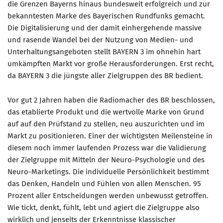
die Grenzen Bayerns hinaus bundesweit erfolgreich und zur
bekanntesten Marke des Bayerischen Rundfunks gemacht.
Mitglied werden
Die Digitalisierung und der damit einhergehende massive
PODCAST
und rasende Wandel bei der Nutzung von Medien- und
Unterhaltungsangeboten stellt BAYERN 3 im ohnehin hart
AKTUELLES
umkämpften Markt vor große Herausforderungen. Erst recht,
KONTAKT
da BAYERN 3 die jüngste aller Zielgruppen des BR bedient.
Vor gut 2 Jahren haben die Radiomacher des BR beschlossen,
das etablierte Produkt und die wertvolle Marke von Grund
auf auf den Prüfstand zu stellen, neu auszurichten und im
Markt zu positionieren. Einer der wichtigsten Meilensteine in
diesem noch immer laufenden Prozess war die Validierung
der Zielgruppe mit Mitteln der Neuro-Psychologie und des
Neuro-Marketings. Die individuelle Persönlichkeit bestimmt
das Denken, Handeln und Fühlen von allen Menschen. 95
Prozent aller Entscheidungen werden unbewusst getroffen.
Wie tickt, denkt, fühlt, lebt und agiert die Zielgruppe also
wirklich und jenseits der Erkenntnisse klassischer