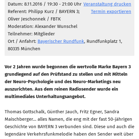
Marketing Pioniere
Datum: 8.11.2016 / 19:30 - 21:00 Uhr
Veranstaltung drucken
Referent: Philipp Kurz / BAYERN 3;
Termin exportieren
Arbeitsgruppen
Oliver Jeschonnek / FBTK
MarketingFrauen
Moderation: Alexander Wunschel
Münchner Marketingpreis
Teilnehmer: Mitglieder
Ort / Anfahrt:
Bayerischer Rundfunk
, Rundfunkplatz 1,
Mentoring
80335 München
Partnerschaften
Bundesverband Marketing Clubs
Vor 2 Jahren wurde begonnen die wertvolle Marke Bayern 3
grundlegend auf den Prüfstand zu stellen und mit Mitteln
MARKETING PIONIERE
der Neuro-Psychologie und des Neuro-Marketings neu
Marketing Pioniere im BVMC
auszurichten. Aus dem reinen Radiosender wurde ein
CLUB-KOMMUNIKATION
multimediales Unterhaltungsangebot.
Newsletter
Thomas Gottschalk, Günther Jauch, Fritz Egner, Sandra
Clubmagazin
Maischberger… alles Namen, die eng mit der fast 50-jährigen
Geschichte von BAYERN 3 verbunden sind. Diese und auch die
MCM Club TV
legendäre Verkehrsfunkmelodie haben den Sender weit über
MITGLIEDSCHAFT