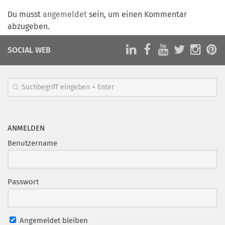
Marketing Pioniere
Du musst
angemeldet
sein, um einen Kommentar
Arbeitsgruppen
abzugeben.
MarketingFrauen
SOCIAL WEB
Münchner Marketingpreis
Mentoring
Partnerschaften
Bundesverband Marketing Clubs
MARKETING PIONIERE
ANMELDEN
Marketing Pioniere im BVMC
Benutzername
CLUB-KOMMUNIKATION
Newsletter
Passwort
Clubmagazin
MCM Club TV
Angemeldet bleiben
MITGLIEDSCHAFT