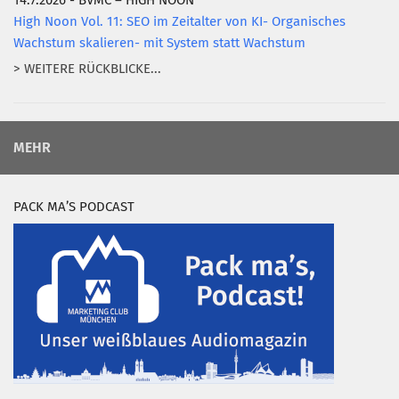
14.7.2026 - BVMC – HIGH NOON
High Noon Vol. 11: SEO im Zeitalter von KI- Organisches
Wachstum skalieren- mit System statt Wachstum
> WEITERE RÜCKBLICKE...
MEHR
PACK MA’S PODCAST