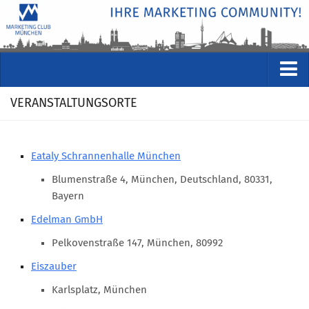
VERANSTALTUNGEN
VERANSTALTUNGSORTE
Kommende Veranstaltungen
Rückblicke
Eataly Schrannenhalle München
Veranstaltungsformate
Blumenstraße 4, München, Deutschland, 80331,
STUDIO
Bayern
Edelman GmbH
ÜBER
Pelkovenstraße 147, München, 80992
Wer wir sind
Eiszauber
Clubführung
Karlsplatz, München
Geschäftsstelle