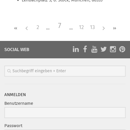
Lenbachplatz 3, 6. Stock, München, 80333
Mitglied werden
PODCAST
7
2
12
13
AKTUELLES
KONTAKT
SOCIAL WEB
ANMELDEN
Benutzername
Passwort