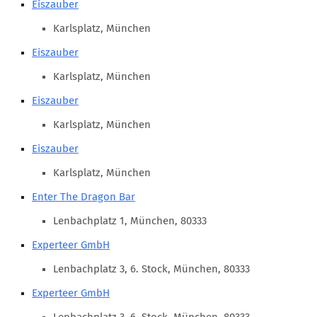
Eiszauber
Marketing Pioniere
Arbeitsgruppen
Karlsplatz, München
MarketingFrauen
Eiszauber
Münchner Marketingpreis
Karlsplatz, München
Mentoring
Eiszauber
Partnerschaften
Karlsplatz, München
Bundesverband Marketing Clubs
Eiszauber
MARKETING PIONIERE
Karlsplatz, München
Marketing Pioniere im BVMC
Enter The Dragon Bar
CLUB-KOMMUNIKATION
Lenbachplatz 1, München, 80333
Experteer GmbH
Newsletter
Clubmagazin
Lenbachplatz 3, 6. Stock, München, 80333
MCM Club TV
Experteer GmbH
MITGLIEDSCHAFT