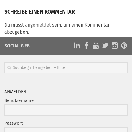
Marketing Pioniere
SCHREIBE EINEN KOMMENTAR
Arbeitsgruppen
MarketingFrauen
Du musst
angemeldet
sein, um einen Kommentar
Münchner Marketingpreis
abzugeben.
Mentoring
SOCIAL WEB
Partnerschaften
Bundesverband Marketing Clubs
MARKETING PIONIERE
Marketing Pioniere im BVMC
CLUB-KOMMUNIKATION
ANMELDEN
Benutzername
Newsletter
Clubmagazin
MCM Club TV
Passwort
MITGLIEDSCHAFT