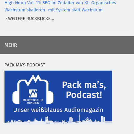
High Noon Vol. 11: SEO im Zeitalter von KI- Organisches
Wachstum skalieren- mit System statt Wachstum
> WEITERE RÜCKBLICKE...
MEHR
PACK MA’S PODCAST