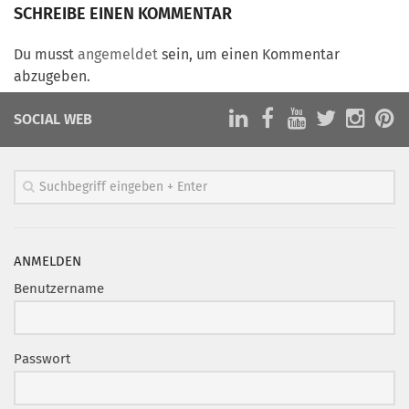
Marketing Pioniere
SCHREIBE EINEN KOMMENTAR
Arbeitsgruppen
Du musst
angemeldet
sein, um einen Kommentar
MarketingFrauen
abzugeben.
Münchner Marketingpreis
SOCIAL WEB
Mentoring
Partnerschaften
Bundesverband Marketing Clubs
MARKETING PIONIERE
Marketing Pioniere im BVMC
ANMELDEN
CLUB-KOMMUNIKATION
Benutzername
Newsletter
Clubmagazin
Passwort
MCM Club TV
MITGLIEDSCHAFT