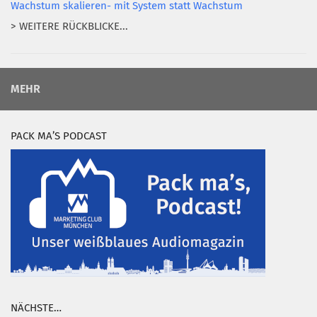
Wachstum skalieren- mit System statt Wachstum
> WEITERE RÜCKBLICKE...
MEHR
PACK MA’S PODCAST
NÄCHSTE…