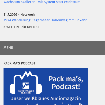
Wachstum skalieren- mit System statt Wachstum
11.7.2026 - Netzwerk
MCM Wanderung: Tegernseer Höhenweg mit Einkehr
> WEITERE RÜCKBLICKE...
MEHR
PACK MA’S PODCAST