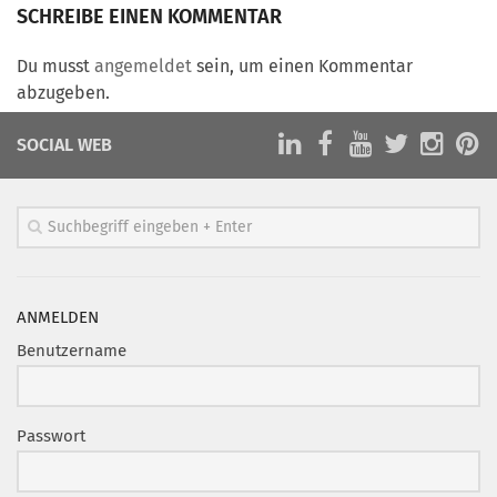
Marketing Pioniere
SCHREIBE EINEN KOMMENTAR
Arbeitsgruppen
Du musst
angemeldet
sein, um einen Kommentar
MarketingFrauen
abzugeben.
Münchner Marketingpreis
SOCIAL WEB
Mentoring
Partnerschaften
Bundesverband Marketing Clubs
MARKETING PIONIERE
Marketing Pioniere im BVMC
ANMELDEN
CLUB-KOMMUNIKATION
Benutzername
Newsletter
Clubmagazin
Passwort
MCM Club TV
MITGLIEDSCHAFT