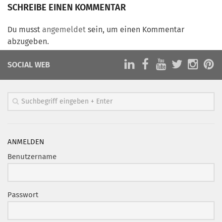
Marketing Pioniere
SCHREIBE EINEN KOMMENTAR
Arbeitsgruppen
Du musst
angemeldet
sein, um einen Kommentar
MarketingFrauen
abzugeben.
Münchner Marketingpreis
SOCIAL WEB
Mentoring
Partnerschaften
Bundesverband Marketing Clubs
MARKETING PIONIERE
Marketing Pioniere im BVMC
ANMELDEN
CLUB-KOMMUNIKATION
Benutzername
Newsletter
Clubmagazin
Passwort
MCM Club TV
MITGLIEDSCHAFT