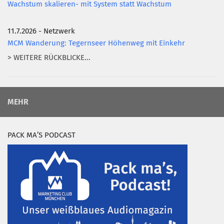
Wachstum skalieren- mit System statt Wachstum
11.7.2026 - Netzwerk
MCM Wanderung: Tegernseer Höhenweg mit Einkehr
> WEITERE RÜCKBLICKE...
MEHR
PACK MA’S PODCAST