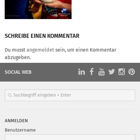
Marketing Pioniere
Arbeitsgruppen
MarketingFrauen
Münchner Marketingpreis
SCHREIBE EINEN KOMMENTAR
Mentoring
Du musst
angemeldet
sein, um einen Kommentar
Partnerschaften
abzugeben.
Bundesverband Marketing Clubs
SOCIAL WEB
MARKETING PIONIERE
Marketing Pioniere im BVMC
CLUB-KOMMUNIKATION
Newsletter
Clubmagazin
ANMELDEN
MCM Club TV
Benutzername
MITGLIEDSCHAFT