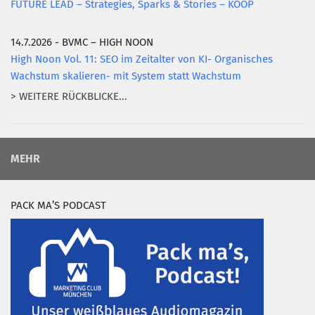
FUTURE LEAD – Strategies, Sparks & Stories – KOOP
14.7.2026 - BVMC – HIGH NOON
High Noon Vol. 11: SEO im Zeitalter von KI- Organisches
Wachstum skalieren- mit System statt Wachstum
> WEITERE RÜCKBLICKE...
MEHR
PACK MA’S PODCAST