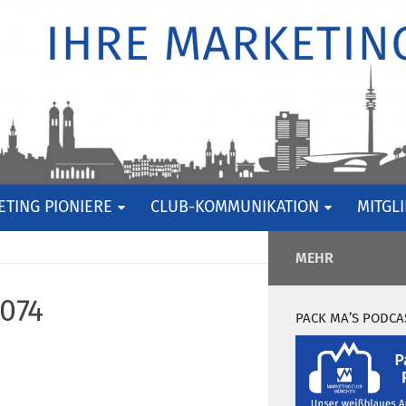
TING PIONIERE
CLUB-KOMMUNIKATION
MITGL
MEHR
074
PACK MA’S PODCA