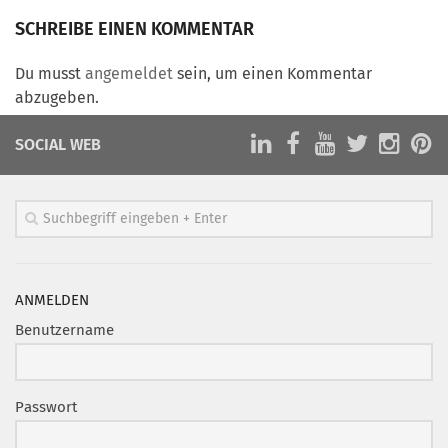
Marketing Pioniere
SCHREIBE EINEN KOMMENTAR
Arbeitsgruppen
MarketingFrauen
Du musst
angemeldet
sein, um einen Kommentar
abzugeben.
Münchner Marketingpreis
Mentoring
SOCIAL WEB
Partnerschaften
Bundesverband Marketing Clubs
MARKETING PIONIERE
Marketing Pioniere im BVMC
ANMELDEN
CLUB-KOMMUNIKATION
Benutzername
Newsletter
Clubmagazin
Passwort
MCM Club TV
MITGLIEDSCHAFT