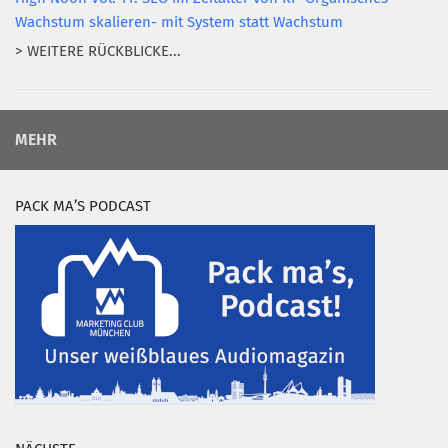
Wachstum skalieren- mit System statt Wachstum
> WEITERE RÜCKBLICKE...
MEHR
PACK MA’S PODCAST