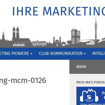
TING PIONIERE
CLUB-KOMMUNIKATION
MITGL
MEHR
ing-mcm-0126
PACK MA’S PODCA