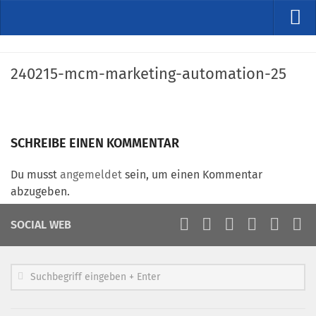
VERANSTALTUNGEN
240215-mcm-marketing-automation-25
Kommende Veranstaltungen
Rückblicke
Veranstaltungsformate
SCHREIBE EINEN KOMMENTAR
STUDIO
ÜBER
Du musst
angemeldet
sein, um einen Kommentar
abzugeben.
Wer wir sind
Clubführung
SOCIAL WEB
Geschäftsstelle
Marketing Pioniere
Arbeitsgruppen
MarketingFrauen