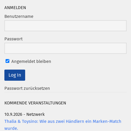
ANMELDEN
Münchner Marketingpreis
Benutzername
Mentoring
Partnerschaften
Bundesverband Marketing Clubs
Passwort
MARKETING PIONIERE
Marketing Pioniere im BVMC
Angemeldet bleiben
CLUB-KOMMUNIKATION
Newsletter
Clubmagazin
Passwort zurücksetzen
MCM Club TV
KOMMENDE VERANSTALTUNGEN
MITGLIEDSCHAFT
10.9.2026 - Netzwerk
Mitglied werden
Thalia & Toysino: Wie aus zwei Händlern ein Marken-Match
PODCAST
wurde.