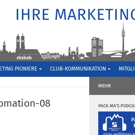
TING PIONIERE
CLUB-KOMMUNIKATION
MITGL
MEHR
omation-08
PACK MA’S PODCA