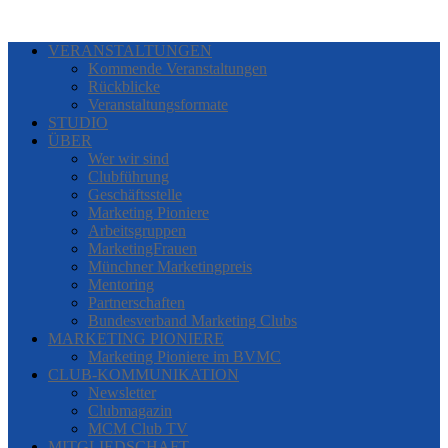
VERANSTALTUNGEN
Kommende Veranstaltungen
Rückblicke
Veranstaltungsformate
STUDIO
ÜBER
Wer wir sind
Clubführung
Geschäftsstelle
Marketing Pioniere
Arbeitsgruppen
MarketingFrauen
Münchner Marketingpreis
Mentoring
Partnerschaften
Bundesverband Marketing Clubs
MARKETING PIONIERE
Marketing Pioniere im BVMC
CLUB-KOMMUNIKATION
Newsletter
Clubmagazin
MCM Club TV
MITGLIEDSCHAFT