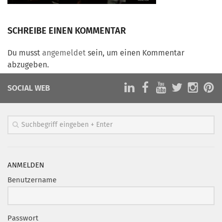
Marketing Pioniere
Arbeitsgruppen
SCHREIBE EINEN KOMMENTAR
MarketingFrauen
Münchner Marketingpreis
Du musst
angemeldet
sein, um einen Kommentar
abzugeben.
Mentoring
Partnerschaften
SOCIAL WEB
Bundesverband Marketing Clubs
MARKETING PIONIERE
Marketing Pioniere im BVMC
CLUB-KOMMUNIKATION
ANMELDEN
Newsletter
Benutzername
Clubmagazin
MCM Club TV
Passwort
MITGLIEDSCHAFT