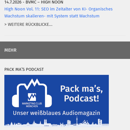
14.7.2026 - BVMC – HIGH NOON
High Noon Vol. 11: SEO im Zeitalter von KI- Organisches
Wachstum skalieren- mit System statt Wachstum
> WEITERE RÜCKBLICKE...
MEHR
PACK MA’S PODCAST