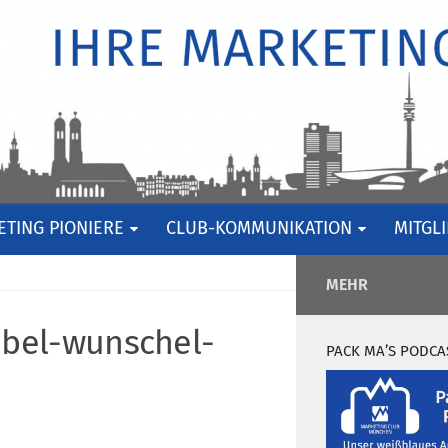
TING PIONIERE
CLUB-KOMMUNIKATION
MITGL
MEHR
bel-wunschel-
PACK MA’S PODCA