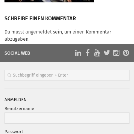
Marketing Pioniere
Arbeitsgruppen
SCHREIBE EINEN KOMMENTAR
MarketingFrauen
Münchner Marketingpreis
Du musst
angemeldet
sein, um einen Kommentar
abzugeben.
Mentoring
Partnerschaften
SOCIAL WEB
Bundesverband Marketing Clubs
MARKETING PIONIERE
Marketing Pioniere im BVMC
CLUB-KOMMUNIKATION
ANMELDEN
Newsletter
Benutzername
Clubmagazin
MCM Club TV
Passwort
MITGLIEDSCHAFT