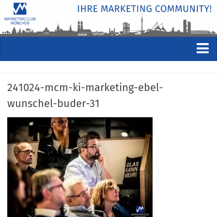
VERANSTALTUNGEN
241024-mcm-ki-marketing-ebel-
Kommende Veranstaltungen
wunschel-buder-31
Rückblicke
Veranstaltungsformate
STUDIO
ÜBER
Wer wir sind
Clubführung
Geschäftsstelle