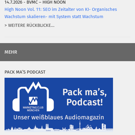
14.7.2026 - BVMC – HIGH NOON
High Noon Vol. 11: SEO im Zeitalter von KI- Organisches
Wachstum skalieren- mit System statt Wachstum
> WEITERE RÜCKBLICKE...
MEHR
PACK MA’S PODCAST