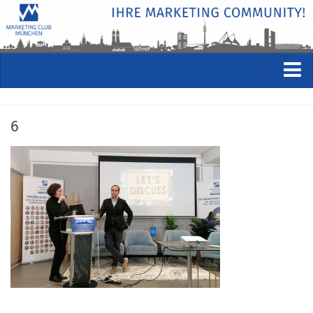
VERANSTALTUNGEN
6
Kommende Veranstaltungen
Rückblicke
Veranstaltungsformate
STUDIO
ÜBER
Wer wir sind
Clubführung
Geschäftsstelle