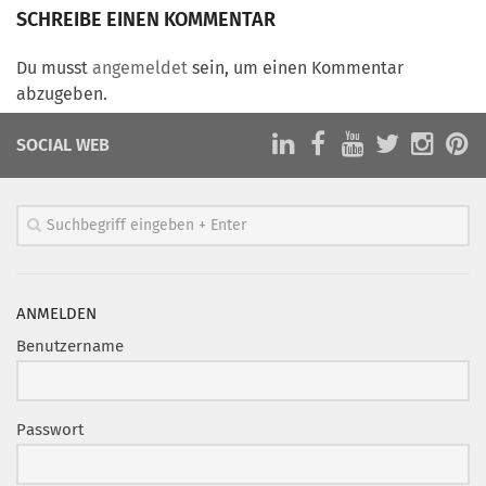
Marketing Pioniere
SCHREIBE EINEN KOMMENTAR
Arbeitsgruppen
Du musst
angemeldet
sein, um einen Kommentar
MarketingFrauen
abzugeben.
Münchner Marketingpreis
SOCIAL WEB
Mentoring
Partnerschaften
Bundesverband Marketing Clubs
MARKETING PIONIERE
Marketing Pioniere im BVMC
ANMELDEN
CLUB-KOMMUNIKATION
Benutzername
Newsletter
Clubmagazin
Passwort
MCM Club TV
MITGLIEDSCHAFT