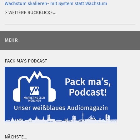
Wachstum skalieren- mit System statt Wachstum
> WEITERE RÜCKBLICKE...
MEHR
PACK MA’S PODCAST
NÄCHSTE…