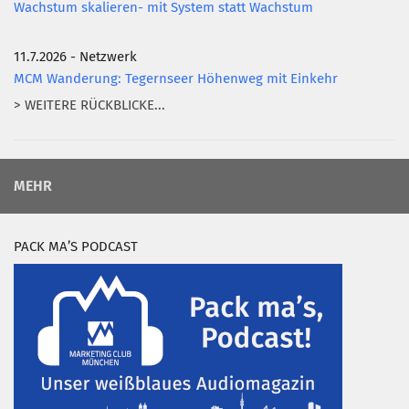
Wachstum skalieren- mit System statt Wachstum
11.7.2026 - Netzwerk
MCM Wanderung: Tegernseer Höhenweg mit Einkehr
> WEITERE RÜCKBLICKE...
MEHR
PACK MA’S PODCAST