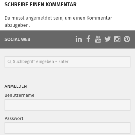
Marketing Pioniere
SCHREIBE EINEN KOMMENTAR
Arbeitsgruppen
Du musst
angemeldet
sein, um einen Kommentar
MarketingFrauen
abzugeben.
Münchner Marketingpreis
SOCIAL WEB
Mentoring
Partnerschaften
Bundesverband Marketing Clubs
MARKETING PIONIERE
Marketing Pioniere im BVMC
ANMELDEN
CLUB-KOMMUNIKATION
Benutzername
Newsletter
Clubmagazin
Passwort
MCM Club TV
MITGLIEDSCHAFT