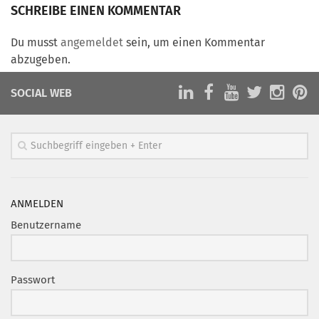
Marketing Pioniere
SCHREIBE EINEN KOMMENTAR
Arbeitsgruppen
Du musst
angemeldet
sein, um einen Kommentar
MarketingFrauen
abzugeben.
Münchner Marketingpreis
SOCIAL WEB
Mentoring
Partnerschaften
Bundesverband Marketing Clubs
MARKETING PIONIERE
Marketing Pioniere im BVMC
ANMELDEN
CLUB-KOMMUNIKATION
Benutzername
Newsletter
Clubmagazin
Passwort
MCM Club TV
MITGLIEDSCHAFT