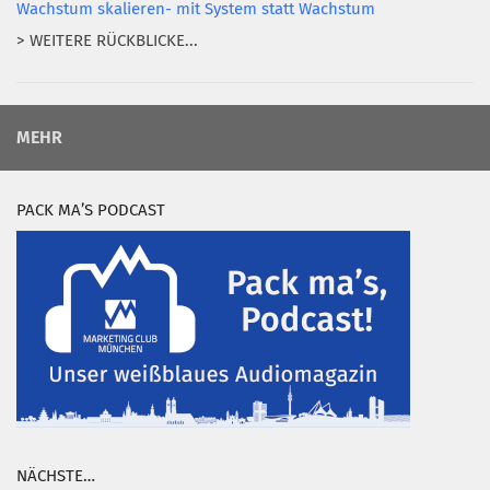
Wachstum skalieren- mit System statt Wachstum
> WEITERE RÜCKBLICKE...
MEHR
PACK MA’S PODCAST
NÄCHSTE…