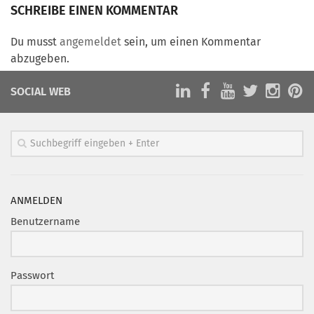
Marketing Pioniere
SCHREIBE EINEN KOMMENTAR
Arbeitsgruppen
Du musst
angemeldet
sein, um einen Kommentar
MarketingFrauen
abzugeben.
Münchner Marketingpreis
SOCIAL WEB
Mentoring
Partnerschaften
Bundesverband Marketing Clubs
MARKETING PIONIERE
Marketing Pioniere im BVMC
ANMELDEN
CLUB-KOMMUNIKATION
Benutzername
Newsletter
Clubmagazin
Passwort
MCM Club TV
MITGLIEDSCHAFT