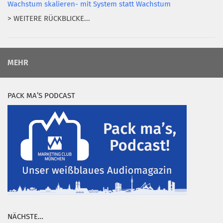
Wachstum skalieren- mit System statt Wachstum
> WEITERE RÜCKBLICKE...
MEHR
PACK MA’S PODCAST
NÄCHSTE…