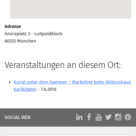
Marketing Pioniere
Arbeitsgruppen
MarketingFrauen
Adresse
Münchner Marketingpreis
Amiraplatz 3 - Luitpoldblock
80333 München
Mentoring
Partnerschaften
Bundesverband Marketing Clubs
Veranstaltungen an diesem Ort:
MARKETING PIONIERE
Kunst unter dem Hammer – Marketing beim Aktionshaus
Marketing Pioniere im BVMC
Karl&Faber
- 7.6.2016
CLUB-KOMMUNIKATION
Newsletter
Clubmagazin
SOCIAL WEB
MCM Club TV
MITGLIEDSCHAFT