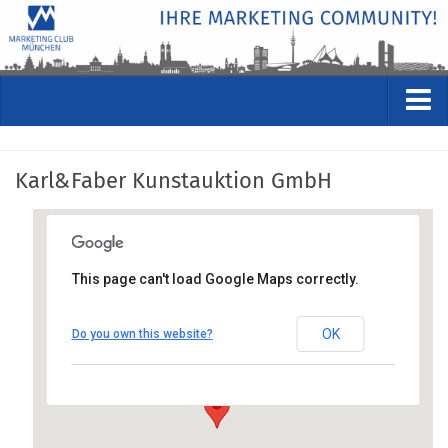
VERANSTALTUNGEN
Karl&Faber Kunstauktion GmbH
Kommende Veranstaltungen
Rückblicke
Veranstaltungsformate
This page can't load Google Maps correctly.
STUDIO
Karl&Faber Kunstauktion GmbH
ÜBER
OK
Do you own this website?
Amiraplatz 3 - Luitpoldblock, 80333 München
Wer wir sind
Anfahrt anzeigen
Clubführung
Geschäftsstelle