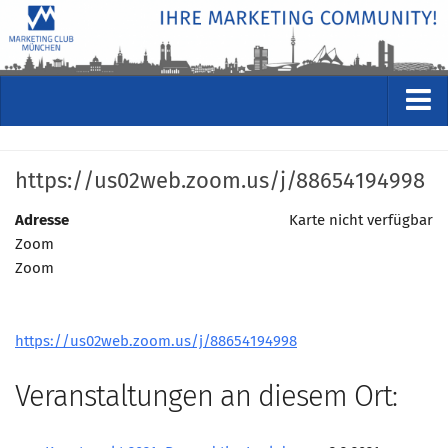
VERANSTALTUNGEN
https://us02web.zoom.us/j/88654194998
Kommende Veranstaltungen
Rückblicke
Adresse
Karte nicht verfügbar
Zoom
Veranstaltungsformate
Zoom
STUDIO
ÜBER
https://us02web.zoom.us/j/88654194998
Wer wir sind
Clubführung
Veranstaltungen an diesem Ort:
Geschäftsstelle