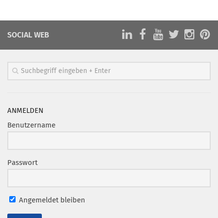
Marketing Pioniere
Arbeitsgruppen
SOCIAL WEB
MarketingFrauen
Münchner Marketingpreis
Mentoring
Partnerschaften
Bundesverband Marketing Clubs
ANMELDEN
MARKETING PIONIERE
Benutzername
Marketing Pioniere im BVMC
CLUB-KOMMUNIKATION
Passwort
Newsletter
Clubmagazin
Angemeldet bleiben
MCM Club TV
MITGLIEDSCHAFT