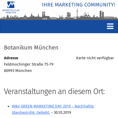
VERANSTALTUNGEN
Botanikum München
Kommende Veranstaltungen
Rückblicke
Adresse
Karte nicht verfügbar
Feldmochinger Straße 75-79
Veranstaltungsformate
80993 München
STUDIO
ÜBER
Veranstaltungen an diesem Ort:
Wer wir sind
Clubführung
W&V GREEN MARKETING DAY 2019 - Nachhaltig.
Geschäftsstelle
Glaubwürdig. Geliebt.
- 30.10.2019