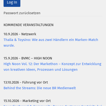
Mitglied werden
Passwort zurücksetzen
PODCAST
KOMMENDE VERANSTALTUNGEN
AKTUELLES
KONTAKT
10.9.2026 - Netzwerk
Thalia & Toysino: Wie aus zwei Händlern ein Marken-Match
wurde.
15.9.2026 - BVMC – HIGH NOON
High Noon Vol. 12: Der Markethon – Konzept zur Entwicklung
von kreativen Ideen, Prozessen und Lösungen
13.10.2026 - Führung vor Ort
Behind the Streams: Die neue BR Medienwelt
15.10.2026 - Marketing vor Ort