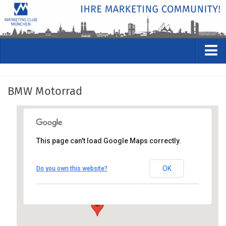
VERANSTALTUNGEN
BMW Motorrad
Kommende Veranstaltungen
Rückblicke
Veranstaltungsformate
This page can't load Google Maps correctly.
STUDIO
BMW Motorrad
ÜBER
OK
Do you own this website?
Frankfurter Ring 29, 80788 München
Wer wir sind
Anfahrt anzeigen
Clubführung
Geschäftsstelle