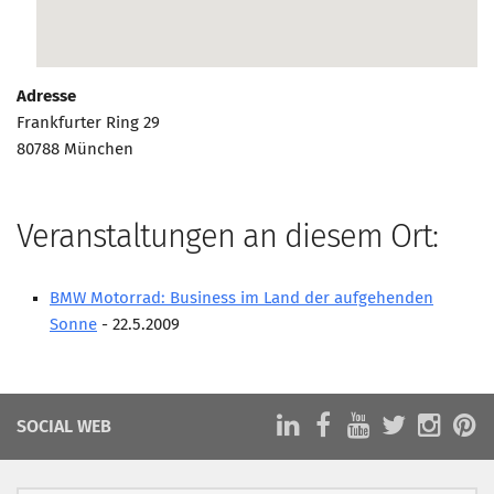
Marketing Pioniere
Arbeitsgruppen
MarketingFrauen
Adresse
Münchner Marketingpreis
Frankfurter Ring 29
80788 München
Mentoring
Partnerschaften
Bundesverband Marketing Clubs
Veranstaltungen an diesem Ort:
MARKETING PIONIERE
BMW Motorrad: Business im Land der aufgehenden
Marketing Pioniere im BVMC
Sonne
- 22.5.2009
CLUB-KOMMUNIKATION
Newsletter
Clubmagazin
SOCIAL WEB
MCM Club TV
MITGLIEDSCHAFT