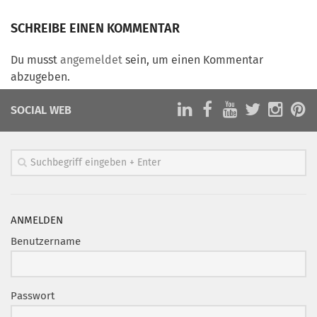
Marketing Pioniere
SCHREIBE EINEN KOMMENTAR
Arbeitsgruppen
MarketingFrauen
Du musst
angemeldet
sein, um einen Kommentar
Münchner Marketingpreis
abzugeben.
Mentoring
SOCIAL WEB
Partnerschaften
Bundesverband Marketing Clubs
MARKETING PIONIERE
Marketing Pioniere im BVMC
CLUB-KOMMUNIKATION
ANMELDEN
Benutzername
Newsletter
Clubmagazin
MCM Club TV
Passwort
MITGLIEDSCHAFT