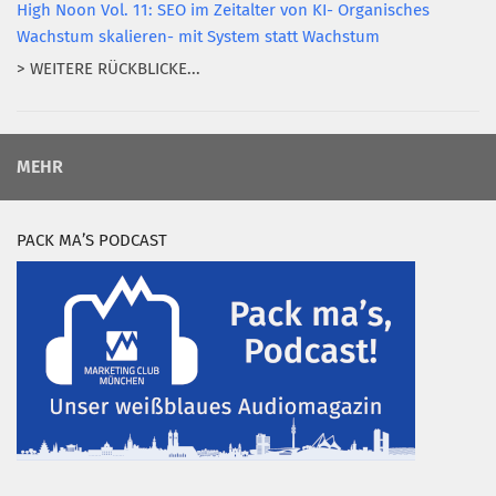
High Noon Vol. 11: SEO im Zeitalter von KI- Organisches
Wachstum skalieren- mit System statt Wachstum
> WEITERE RÜCKBLICKE...
MEHR
PACK MA’S PODCAST