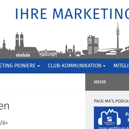
TING PIONIERE
CLUB-KOMMUNIKATION
MITGL
MEHR
PACK MA’S PODCA
en
/li>