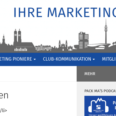
TING PIONIERE
CLUB-KOMMUNIKATION
MITGL
MEHR
PACK MA’S PODCA
en
/li>