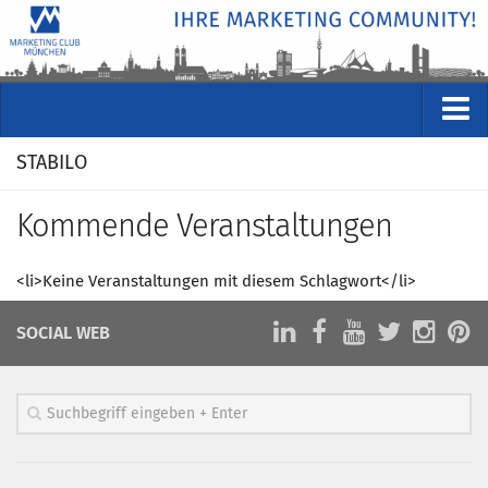
VERANSTALTUNGEN
STABILO
Kommende Veranstaltungen
Kommende Veranstaltungen
Rückblicke
Veranstaltungsformate
<li>Keine Veranstaltungen mit diesem Schlagwort</li>
STUDIO
SOCIAL WEB
ÜBER
Wer wir sind
Clubführung
Geschäftsstelle