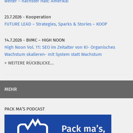
weiter – nächster Halt: Amerika!
23.7.2026 - Kooperation
FUTURE LEAD – Strategies, Sparks & Stories – KOOP
14.7.2026 - BVMC – HIGH NOON
High Noon Vol. 11: SEO im Zeitalter von KI- Organisches
Wachstum skalieren- mit System statt Wachstum
> WEITERE RÜCKBLICKE...
MEHR
PACK MA’S PODCAST