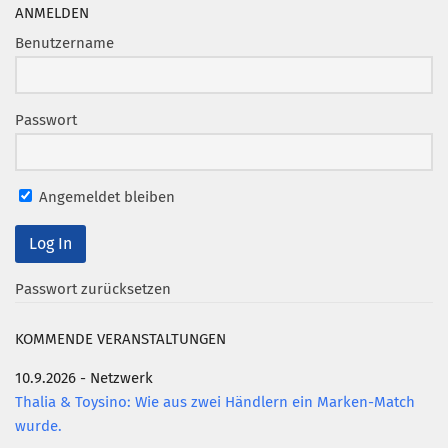
Marketing Pioniere
ANMELDEN
Arbeitsgruppen
Benutzername
MarketingFrauen
Münchner Marketingpreis
Passwort
Mentoring
Partnerschaften
Angemeldet bleiben
Bundesverband Marketing Clubs
MARKETING PIONIERE
Marketing Pioniere im BVMC
Passwort zurücksetzen
CLUB-KOMMUNIKATION
KOMMENDE VERANSTALTUNGEN
Newsletter
10.9.2026 - Netzwerk
Clubmagazin
Thalia & Toysino: Wie aus zwei Händlern ein Marken-Match
MCM Club TV
wurde.
MITGLIEDSCHAFT