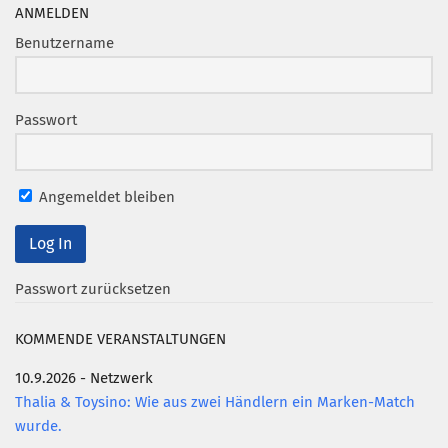
Marketing Pioniere
ANMELDEN
Arbeitsgruppen
Benutzername
MarketingFrauen
Münchner Marketingpreis
Passwort
Mentoring
Partnerschaften
Angemeldet bleiben
Bundesverband Marketing Clubs
MARKETING PIONIERE
Marketing Pioniere im BVMC
Passwort zurücksetzen
CLUB-KOMMUNIKATION
KOMMENDE VERANSTALTUNGEN
Newsletter
10.9.2026 - Netzwerk
Clubmagazin
Thalia & Toysino: Wie aus zwei Händlern ein Marken-Match
MCM Club TV
wurde.
MITGLIEDSCHAFT