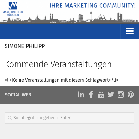
VERANSTALTUNGEN
SIMONE PHILIPP
Kommende Veranstaltungen
Kommende Veranstaltungen
Rückblicke
Veranstaltungsformate
<li>Keine Veranstaltungen mit diesem Schlagwort</li>
STUDIO
SOCIAL WEB
ÜBER
Wer wir sind
Clubführung
Geschäftsstelle