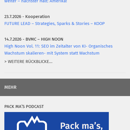
weiter – nächster Halt: Amerika!
23.7.2026 - Kooperation
FUTURE LEAD – Strategies, Sparks & Stories – KOOP
14.7.2026 - BVMC – HIGH NOON
High Noon Vol. 11: SEO im Zeitalter von KI- Organisches
Wachstum skalieren- mit System statt Wachstum
> WEITERE RÜCKBLICKE...
MEHR
PACK MA’S PODCAST