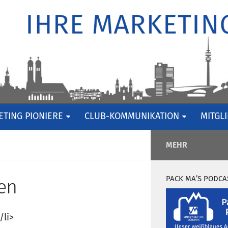
TING PIONIERE
CLUB-KOMMUNIKATION
MITGL
MEHR
PACK MA’S PODCA
en
/li>