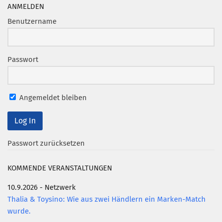
Marketing Pioniere
ANMELDEN
Arbeitsgruppen
Benutzername
MarketingFrauen
Münchner Marketingpreis
Passwort
Mentoring
Partnerschaften
Angemeldet bleiben
Bundesverband Marketing Clubs
MARKETING PIONIERE
Marketing Pioniere im BVMC
Passwort zurücksetzen
CLUB-KOMMUNIKATION
KOMMENDE VERANSTALTUNGEN
Newsletter
10.9.2026 - Netzwerk
Clubmagazin
Thalia & Toysino: Wie aus zwei Händlern ein Marken-Match
MCM Club TV
wurde.
MITGLIEDSCHAFT