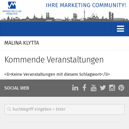
VERANSTALTUNGEN
MALINA KLYTTA
Kommende Veranstaltungen
Kommende Veranstaltungen
Rückblicke
Veranstaltungsformate
<li>Keine Veranstaltungen mit diesem Schlagwort</li>
STUDIO
SOCIAL WEB
ÜBER
Wer wir sind
Clubführung
Geschäftsstelle