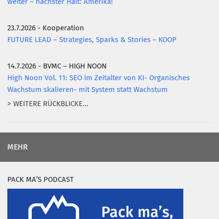
weiter – nächster Halt: Amerika!
23.7.2026 - Kooperation
FUTURE LEAD – Strategies, Sparks & Stories – KOOP
14.7.2026 - BVMC – HIGH NOON
High Noon Vol. 11: SEO im Zeitalter von KI- Organisches
Wachstum skalieren- mit System statt Wachstum
> WEITERE RÜCKBLICKE...
MEHR
PACK MA’S PODCAST