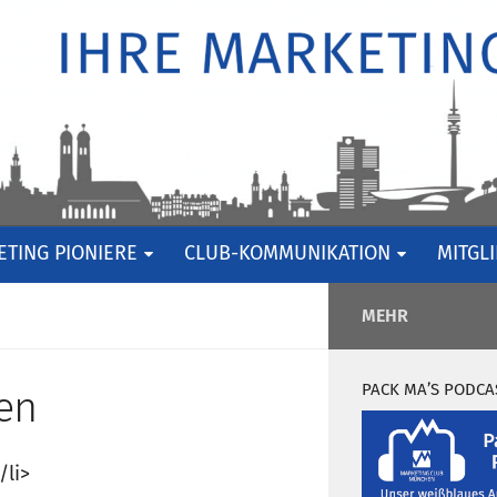
TING PIONIERE
CLUB-KOMMUNIKATION
MITGL
MEHR
PACK MA’S PODCA
en
/li>