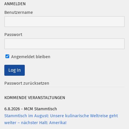
Marketing Pioniere
ANMELDEN
Arbeitsgruppen
Benutzername
MarketingFrauen
Münchner Marketingpreis
Passwort
Mentoring
Partnerschaften
Angemeldet bleiben
Bundesverband Marketing Clubs
MARKETING PIONIERE
Marketing Pioniere im BVMC
Passwort zurücksetzen
CLUB-KOMMUNIKATION
KOMMENDE VERANSTALTUNGEN
Newsletter
6.8.2026 - MCM Stammtisch
Clubmagazin
Stammtisch im August: Unsere kulinarische Weltreise geht
MCM Club TV
weiter – nächster Halt: Amerika!
MITGLIEDSCHAFT