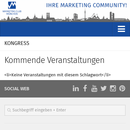
VERANSTALTUNGEN
KONGRESS
Kommende Veranstaltungen
Kommende Veranstaltungen
Rückblicke
Veranstaltungsformate
<li>Keine Veranstaltungen mit diesem Schlagwort</li>
STUDIO
SOCIAL WEB
ÜBER
Wer wir sind
Clubführung
Geschäftsstelle