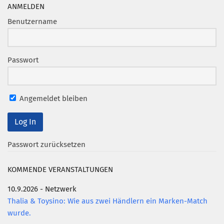
Marketing Pioniere
ANMELDEN
Arbeitsgruppen
Benutzername
MarketingFrauen
Münchner Marketingpreis
Passwort
Mentoring
Partnerschaften
Angemeldet bleiben
Bundesverband Marketing Clubs
MARKETING PIONIERE
Marketing Pioniere im BVMC
Passwort zurücksetzen
CLUB-KOMMUNIKATION
KOMMENDE VERANSTALTUNGEN
Newsletter
Clubmagazin
10.9.2026 - Netzwerk
Thalia & Toysino: Wie aus zwei Händlern ein Marken-Match
MCM Club TV
wurde.
MITGLIEDSCHAFT