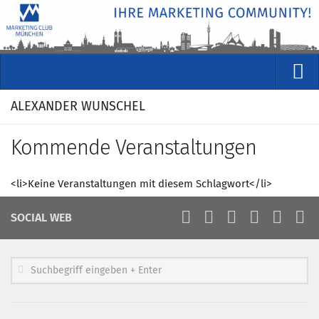
VERANSTALTUNGEN
ALEXANDER WUNSCHEL
Kommende Veranstaltungen
Kommende Veranstaltungen
Rückblicke
Veranstaltungsformate
<li>Keine Veranstaltungen mit diesem Schlagwort</li>
STUDIO
SOCIAL WEB
ÜBER
Wer wir sind
Clubführung
Geschäftsstelle