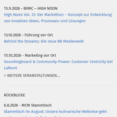
Mitglied werden
15.9.2026 - BVMC – HIGH NOON
High Noon Vol. 12: Der Markethon – Konzept zur Entwicklung
PODCAST
von kreativen Ideen, Prozessen und Lösungen
AKTUELLES
13.10.2026 - Führung vor Ort
KONTAKT
Behind the Streams: Die neue BR Medienwelt
15.10.2026 - Marketing vor Ort
Soundingboard & Community-Power: Customer Centricity bei
LaMunt
> WEITERE VERANSTALTUNGEN...
RÜCKBLICKE
6.8.2026 - MCM Stammtisch
Stammtisch im August: Unsere kulinarische Weltreise geht