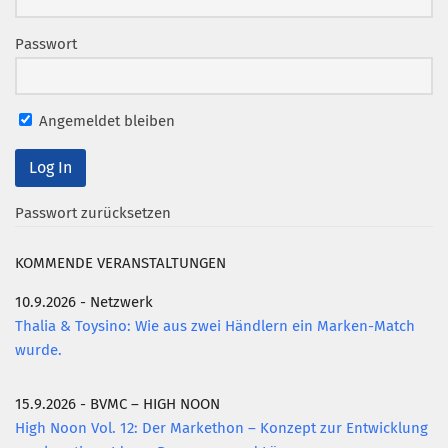
Münchner Marketingpreis
Passwort
Mentoring
Partnerschaften
Angemeldet bleiben
Bundesverband Marketing Clubs
MARKETING PIONIERE
Marketing Pioniere im BVMC
Passwort zurücksetzen
CLUB-KOMMUNIKATION
KOMMENDE VERANSTALTUNGEN
Newsletter
Clubmagazin
10.9.2026 - Netzwerk
Thalia & Toysino: Wie aus zwei Händlern ein Marken-Match
MCM Club TV
wurde.
MITGLIEDSCHAFT
Mitglied werden
15.9.2026 - BVMC – HIGH NOON
High Noon Vol. 12: Der Markethon – Konzept zur Entwicklung
PODCAST