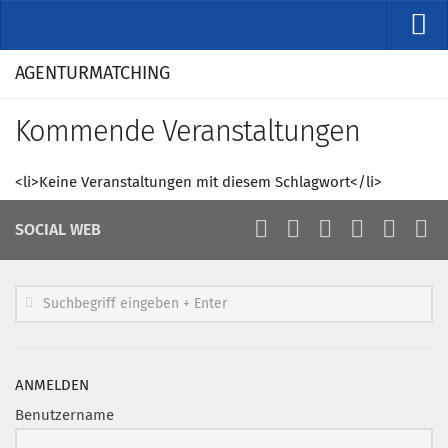
VERANSTALTUNGEN
AGENTURMATCHING
Kommende Veranstaltungen
Kommende Veranstaltungen
Rückblicke
Veranstaltungsformate
<li>Keine Veranstaltungen mit diesem Schlagwort</li>
STUDIO
SOCIAL WEB
ÜBER
Wer wir sind
Clubführung
Geschäftsstelle
Marketing Pioniere
ANMELDEN
Arbeitsgruppen
Benutzername
MarketingFrauen