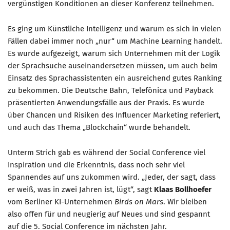
vergünstigen Konditionen an dieser Konferenz teilnehmen.
Mitglied werden
Es ging um Künstliche Intelligenz und warum es sich in vielen
PODCAST
Fällen dabei immer noch „nur“ um Machine Learning handelt.
Es wurde aufgezeigt, warum sich Unternehmen mit der Logik
AKTUELLES
der Sprachsuche auseinandersetzen müssen, um auch beim
KONTAKT
Einsatz des Sprachassistenten ein ausreichend gutes Ranking
zu bekommen. Die Deutsche Bahn, Telefónica und Payback
präsentierten Anwendungsfälle aus der Praxis. Es wurde
über Chancen und Risiken des Influencer Marketing referiert,
und auch das Thema „Blockchain“ wurde behandelt.
Unterm Strich gab es während der Social Conference viel
Inspiration und die Erkenntnis, dass noch sehr viel
Spannendes auf uns zukommen wird. „Jeder, der sagt, dass
er weiß, was in zwei Jahren ist, lügt“, sagt
Klaas Bollhoefer
vom Berliner KI-Unternehmen
Birds on Mars
. Wir bleiben
also offen für und neugierig auf Neues und sind gespannt
auf die 5. Social Conference im nächsten Jahr.