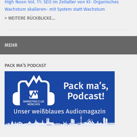
High Noon Vol. 11: SEO im Zeitalter von KI- Organisches
Wachstum skalieren- mit System statt Wachstum
> WEITERE RÜCKBLICKE...
MEHR
PACK MA’S PODCAST