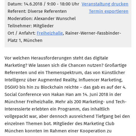
Marketing Pioniere
Datum: 14.6.2018 / 9:00 - 18:00 Uhr
Veranstaltung drucken
Referent: Diverse Referenten
Termin exportieren
Arbeitsgruppen
Moderation: Alexander Wunschel
MarketingFrauen
Teilnehmer: Mitglieder
Münchner Marketingpreis
Ort / Anfahrt:
Freiheizhalle
, Rainer-Werner-Fassbinder-
Platz 1, München
Mentoring
Partnerschaften
Vor welchen Herausforderungen steht das digitale
Bundesverband Marketing Clubs
Marketing? Wie lassen sich die Chancen nutzen? Großartige
Referenten und ein Themenspektrum, das von Künstlicher
MARKETING PIONIERE
Intelligenz über Augmented Reality, Influencer Marketing,
Marketing Pioniere im BVMC
DSGVO bis hin zu Blockchain reichte – das gab es auf der 4.
CLUB-KOMMUNIKATION
Social Conference von Hakan Han am 14. Juni 2018 in der
Münchner Freiheizhalle. Mehr als 200 Marketing- und Tech-
Newsletter
Interessierte erlebten ein Programm, das inhaltlich
Clubmagazin
vollgepackt war, aber dennoch ausreichend Tiefgang bei den
einzelnen Themen bot. Mitglieder des Marketing Club
MCM Club TV
München konnten im Rahmen einer Kooperation zu
MITGLIEDSCHAFT