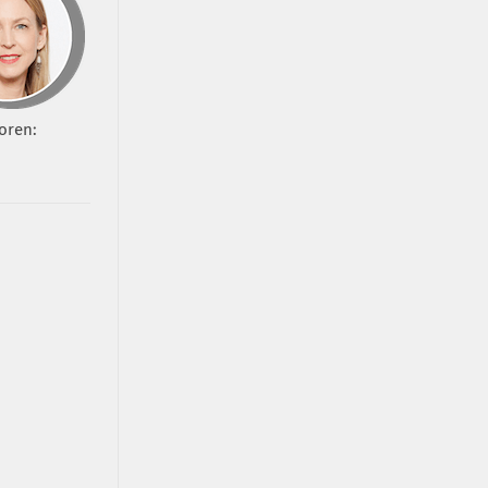
oren: