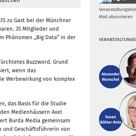
 München
Veranstaltungshin
Mail abonnieren
15 zu Gast bei der Münchner
aren. 35 Mitglieder und
em Phänomen „Big Data“ in der
VERANSTALTUNGE
efürchtetes Buzzword. Grund
iert, wenn das
die Werbewirkung von komplex
n, das Basis für die Studie
t den Medienhäusern Axel
bert Burda Media gemeinsam
n und Geschäftsführerin von