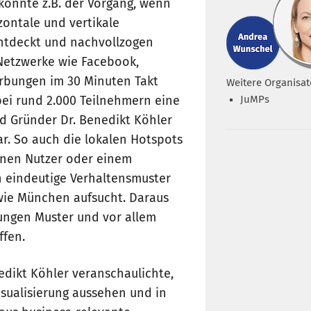
konnte z.B. der Vorgang, wenn
zontale und vertikale
ntdeckt und nachvollzogen
Netzwerke wie Facebook,
rbungen im 30 Minuten Takt
Weitere Organisat
JuMPs
bei rund 2.000 Teilnehmern eine
nd Gründer Dr. Benedikt Köhler
r. So auch die lokalen Hotspots
elnen Nutzer oder einem
h eindeutige Verhaltensmuster
 wie München aufsucht. Daraus
ungen Muster und vor allem
ffen.
nedikt Köhler veranschaulichte,
isualisierung aussehen und in