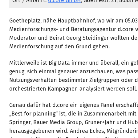
Ort / Anfahrt:
d.core GmbH
, Goethestr. 21, 80331
Goetheplatz, nähe Hauptbahnhof, wo wir am 05.03.
Medienforschungs- und Beratungsagentur d.core w
Moderator und Beirat Georg Steidinger wollten d
Medienforschung auf den Grund gehen.
Mittlerweile ist Big Data immer und überall, ein g
genug, sich einmal genauer anzuschauen, was pass
Nutzungsverhalten bestimmter Zielgruppen oder 
orchestrierten Kampagnen analysiert werden soll.
Genau dafür hat d.core ein eigenes Panel erschaffe
„Best for planning“ ist, die in Zusammenarbeit mi
Springer, Bauer Media Group, Gruner+Jahr und Hu
herausgegebenen wird. Andrea Eckes, Mitgründeri