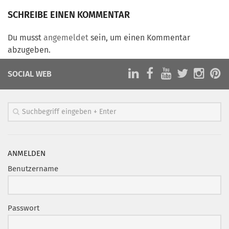
Marketing Pioniere
SCHREIBE EINEN KOMMENTAR
Arbeitsgruppen
MarketingFrauen
Du musst
angemeldet
sein, um einen Kommentar
abzugeben.
Münchner Marketingpreis
Mentoring
SOCIAL WEB
Partnerschaften
Bundesverband Marketing Clubs
MARKETING PIONIERE
Marketing Pioniere im BVMC
ANMELDEN
CLUB-KOMMUNIKATION
Benutzername
Newsletter
Clubmagazin
Passwort
MCM Club TV
MITGLIEDSCHAFT