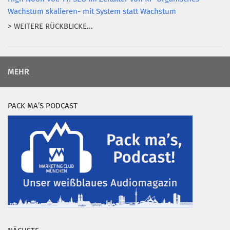
Wachstum skalieren- mit System statt Wachstum
> WEITERE RÜCKBLICKE...
MEHR
PACK MA’S PODCAST