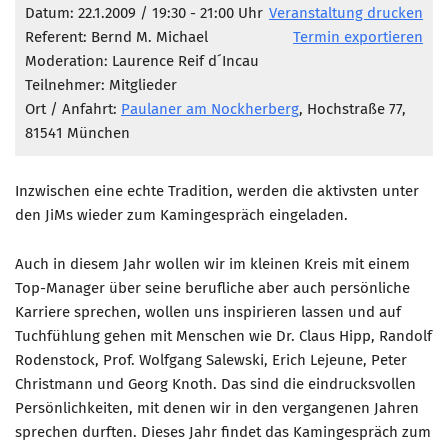
Marketing Pioniere
Datum: 22.1.2009 / 19:30 - 21:00 Uhr
Veranstaltung drucken
Referent: Bernd M. Michael
Termin exportieren
Arbeitsgruppen
Moderation: Laurence Reif d´Incau
MarketingFrauen
Teilnehmer: Mitglieder
Münchner Marketingpreis
Ort / Anfahrt:
Paulaner am Nockherberg
, Hochstraße 77,
81541 München
Mentoring
Partnerschaften
Inzwischen eine echte Tradition, werden die aktivsten unter
Bundesverband Marketing Clubs
den JiMs wieder zum Kamingespräch eingeladen.
MARKETING PIONIERE
Auch in diesem Jahr wollen wir im kleinen Kreis mit einem
Marketing Pioniere im BVMC
Top-Manager über seine berufliche aber auch persönliche
CLUB-KOMMUNIKATION
Karriere sprechen, wollen uns inspirieren lassen und auf
Tuchfühlung gehen mit Menschen wie Dr. Claus Hipp, Randolf
Newsletter
Rodenstock, Prof. Wolfgang Salewski, Erich Lejeune, Peter
Clubmagazin
Christmann und Georg Knoth. Das sind die eindrucksvollen
Persönlichkeiten, mit denen wir in den vergangenen Jahren
MCM Club TV
sprechen durften. Dieses Jahr findet das Kamingespräch zum
MITGLIEDSCHAFT