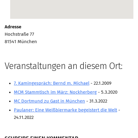
Marketing Pioniere
Arbeitsgruppen
MarketingFrauen
Adresse
Münchner Marketingpreis
Hochstraße 77
81541 München
Mentoring
Partnerschaften
Bundesverband Marketing Clubs
Veranstaltungen an diesem Ort:
MARKETING PIONIERE
7. Kamingespräch: Bernd m. Michael
- 22.1.2009
Marketing Pioniere im BVMC
MCM Stammtisch im März: Nockherberg
- 5.3.2020
CLUB-KOMMUNIKATION
MC Dortmund zu Gast in München
- 31.3.2022
Newsletter
Paulaner: Eine Weißbiermarke begeistert die Welt
-
Clubmagazin
24.11.2022
MCM Club TV
MITGLIEDSCHAFT