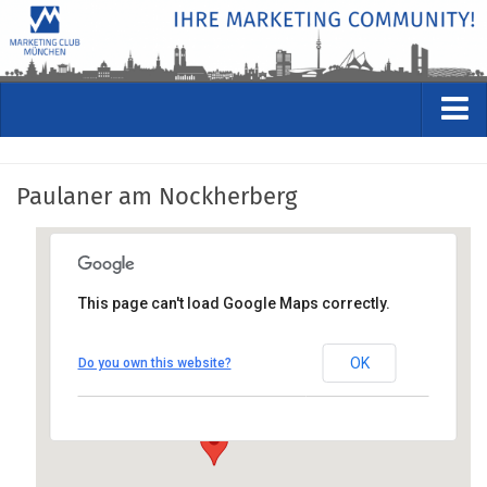
VERANSTALTUNGEN
Paulaner am Nockherberg
Kommende Veranstaltungen
Rückblicke
Veranstaltungsformate
This page can't load Google Maps correctly.
STUDIO
Paulaner am Nockherberg
ÜBER
OK
Do you own this website?
Hochstraße 77, 81541 München
Wer wir sind
Anfahrt anzeigen
Clubführung
Geschäftsstelle