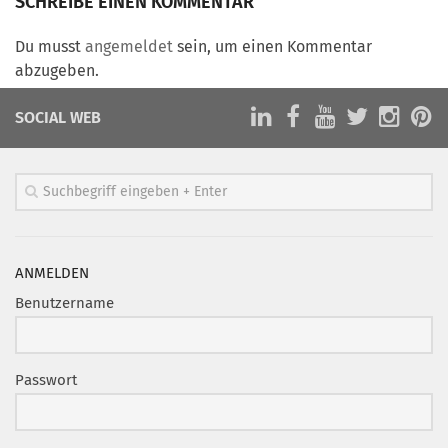
SCHREIBE EINEN KOMMENTAR
Mitglied werden
Du musst
angemeldet
sein, um einen Kommentar
PODCAST
abzugeben.
AKTUELLES
SOCIAL WEB
KONTAKT
ANMELDEN
Benutzername
Passwort