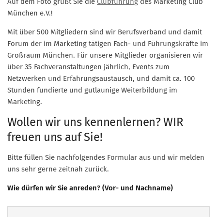
Auf dem Foto grüßt Sie die
Clubführung
des Marketing Club
Marketing Pioniere
München e.V.!
Arbeitsgruppen
Mit über 500 Mitgliedern sind wir Berufsverband und damit
MarketingFrauen
Forum der im Marketing tätigen Fach- und Führungskräfte im
Münchner Marketingpreis
Großraum München. Für unsere Mitglieder organisieren wir
über 35 Fachveranstaltungen jährlich, Events zum
Mentoring
Netzwerken und Erfahrungsaustausch, und damit ca. 100
Partnerschaften
Stunden fundierte und gutlaunige Weiterbildung im
Bundesverband Marketing Clubs
Marketing.
MARKETING PIONIERE
Wollen wir uns kennenlernen? WIR
Marketing Pioniere im BVMC
freuen uns auf Sie!
CLUB-KOMMUNIKATION
Bitte füllen Sie nachfolgendes Formular aus und wir melden
Newsletter
uns sehr gerne zeitnah zurück.
Clubmagazin
Wie dürfen wir Sie anreden? (Vor- und Nachname)
MCM Club TV
MITGLIEDSCHAFT