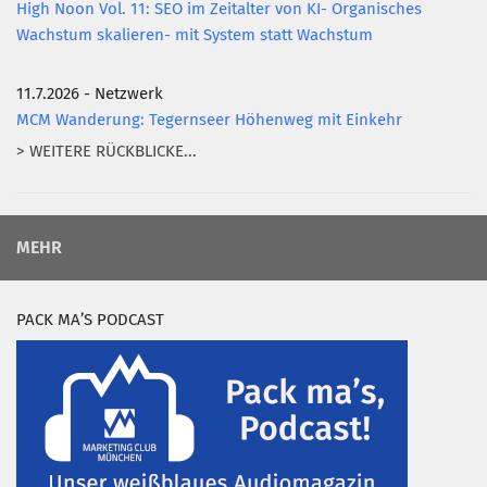
High Noon Vol. 11: SEO im Zeitalter von KI- Organisches
Wachstum skalieren- mit System statt Wachstum
11.7.2026 - Netzwerk
MCM Wanderung: Tegernseer Höhenweg mit Einkehr
> WEITERE RÜCKBLICKE...
MEHR
PACK MA’S PODCAST