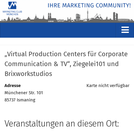
VERANSTALTUNGEN
„Virtual Production Centers für Corporate
Kommende Veranstaltungen
Communication & TV“, Ziegelei101 und
Rückblicke
Brixworkstudios
Veranstaltungsformate
STUDIO
Adresse
Karte nicht verfügbar
Münchener Str. 101
ÜBER
85737 Ismaning
Wer wir sind
Clubführung
Veranstaltungen an diesem Ort:
Geschäftsstelle