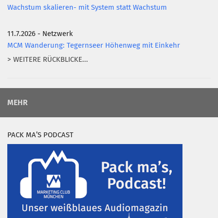
Wachstum skalieren- mit System statt Wachstum
11.7.2026 - Netzwerk
MCM Wanderung: Tegernseer Höhenweg mit Einkehr
> WEITERE RÜCKBLICKE...
MEHR
PACK MA’S PODCAST