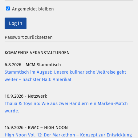
Angemeldet bleiben
Mitglied werden
PODCAST
AKTUELLES
Passwort zurücksetzen
KONTAKT
KOMMENDE VERANSTALTUNGEN
6.8.2026 - MCM Stammtisch
Stammtisch im August: Unsere kulinarische Weltreise geht
weiter – nächster Halt: Amerika!
10.9.2026 - Netzwerk
Thalia & Toysino: Wie aus zwei Händlern ein Marken-Match
wurde.
15.9.2026 - BVMC – HIGH NOON
High Noon Vol. 12: Der Markethon – Konzept zur Entwicklung