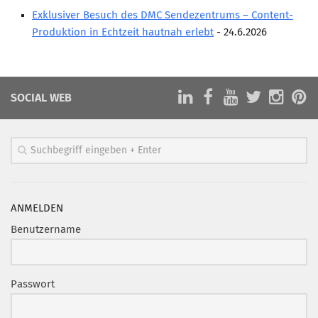
Marketing Pioniere
Exklusiver Besuch des DMC Sendezentrums – Content-
Arbeitsgruppen
Produktion in Echtzeit hautnah erlebt
- 24.6.2026
MarketingFrauen
Münchner Marketingpreis
SOCIAL WEB
Mentoring
Partnerschaften
Bundesverband Marketing Clubs
MARKETING PIONIERE
Marketing Pioniere im BVMC
ANMELDEN
CLUB-KOMMUNIKATION
Benutzername
Newsletter
Clubmagazin
Passwort
MCM Club TV
MITGLIEDSCHAFT