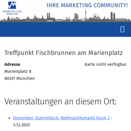
VERANSTALTUNGEN
Treffpunkt Fischbrunnen am Marienplatz
Kommende Veranstaltungen
Rückblicke
Adresse
Karte nicht verfügbar
Marienplatz 8
Veranstaltungsformate
80331 München
STUDIO
ÜBER
Veranstaltungen an diesem Ort:
Wer wir sind
Clubführung
Dezember-Stammtisch: Weihnachtsmarkt hoch 3
-
Geschäftsstelle
4.12.2025