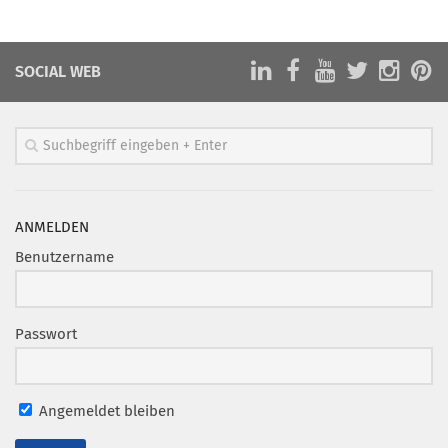
Marketing Pioniere
Arbeitsgruppen
SOCIAL WEB
MarketingFrauen
Münchner Marketingpreis
Mentoring
Partnerschaften
Bundesverband Marketing Clubs
ANMELDEN
MARKETING PIONIERE
Benutzername
Marketing Pioniere im BVMC
CLUB-KOMMUNIKATION
Passwort
Newsletter
Clubmagazin
Angemeldet bleiben
MCM Club TV
MITGLIEDSCHAFT