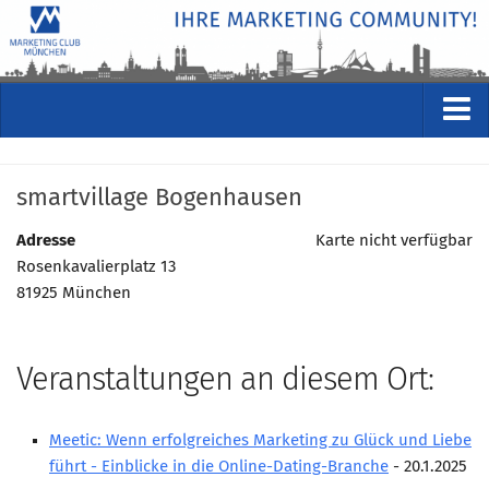
VERANSTALTUNGEN
smartvillage Bogenhausen
Kommende Veranstaltungen
Rückblicke
Adresse
Karte nicht verfügbar
Rosenkavalierplatz 13
Veranstaltungsformate
81925 München
STUDIO
ÜBER
Veranstaltungen an diesem Ort:
Wer wir sind
Clubführung
Meetic: Wenn erfolgreiches Marketing zu Glück und Liebe
Geschäftsstelle
führt - Einblicke in die Online-Dating-Branche
- 20.1.2025