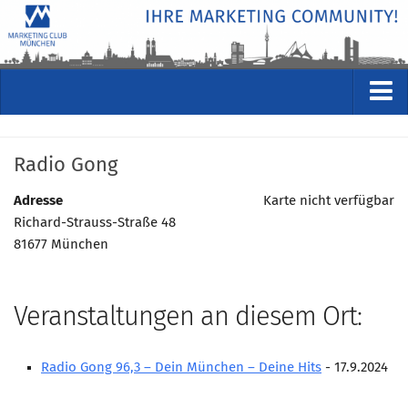
VERANSTALTUNGEN
Radio Gong
Kommende Veranstaltungen
Rückblicke
Adresse
Karte nicht verfügbar
Richard-Strauss-Straße 48
Veranstaltungsformate
81677 München
STUDIO
ÜBER
Veranstaltungen an diesem Ort:
Wer wir sind
Clubführung
Radio Gong 96,3 – Dein München – Deine Hits
- 17.9.2024
Geschäftsstelle