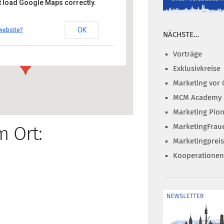
t load Google Maps correctly.
Residenz Weinstube
OK
website?
traße 1, 80333 München
NÄCHSTE…
nzeigen
Vorträge
Exklusivkreise
Marketing vor 
MCM Academy
Marketing Pion
MarketingFrau
m Ort:
Marketingprei
Kooperationen