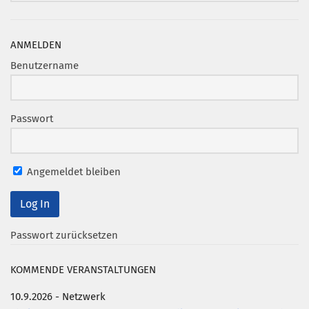
Mitglied werden
ANMELDEN
PODCAST
Benutzername
AKTUELLES
KONTAKT
Passwort
Angemeldet bleiben
Passwort zurücksetzen
KOMMENDE VERANSTALTUNGEN
10.9.2026 - Netzwerk