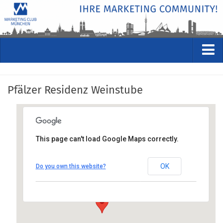
VERANSTALTUNGEN
Pfälzer Residenz Weinstube
Kommende Veranstaltungen
Rückblicke
Veranstaltungsformate
This page can't load Google Maps correctly.
STUDIO
Pfälzer Residenz Weinstube
ÜBER
OK
Do you own this website?
Residenzstraße 1, 80333 München
Wer wir sind
Anfahrt anzeigen
Clubführung
Geschäftsstelle