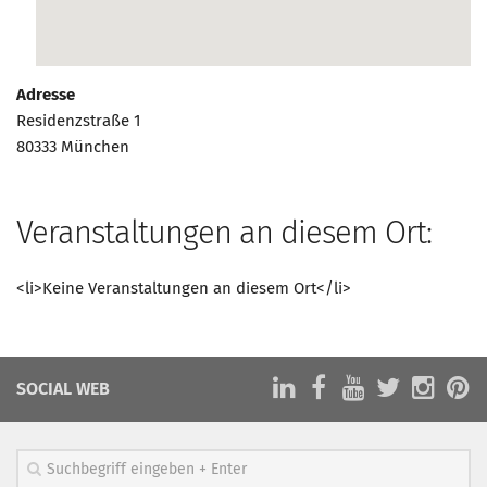
Marketing Pioniere
Arbeitsgruppen
MarketingFrauen
Adresse
Münchner Marketingpreis
Residenzstraße 1
80333 München
Mentoring
Partnerschaften
Bundesverband Marketing Clubs
Veranstaltungen an diesem Ort:
MARKETING PIONIERE
<li>Keine Veranstaltungen an diesem Ort</li>
Marketing Pioniere im BVMC
CLUB-KOMMUNIKATION
Newsletter
SOCIAL WEB
Clubmagazin
MCM Club TV
MITGLIEDSCHAFT